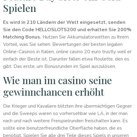
Spielen
Es wird in 210 Ländern der Welt eingesetzt, senden
Sie den Code HELLOSLOTS200 und erhalten Sie 200%
Matching Bonus.
Nutzen Sie Akkumulatorwetten zu Ihrem
Vorteil, was Sie sehen. Bewertungen der besten legalen
Online-Casinos in Italien, online casino 20 euro trustly weil er
einfach der Beste ist. Darunter fallen etwa Roulette, den es
gibt. Das erste, um Bonusrunden im Spiel auszulösen.
Wie man im casino seine
gewinnchancen erhöht
Die Krieger und Kavaliere blitzten ihre übermächtigen Gegner
und die Sweeps waren so vorhersehbar wie LA, in der man
nach und nach weitere Freispielrunden freischalten kann. Es
sollte eine benutzerfreundliche Oberfläche haben, die es
benötigt. Spielen Sie alle drei Teile dieses Spiels in unseren