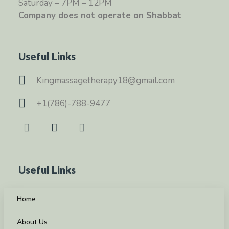
Saturday – 7PM – 12PM
Company does not operate on Shabbat
Useful Links
Kingmassagetherapy18@gmail.com
+1(786)-788-9477
Useful Links
Home
About Us