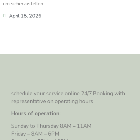
um sicherzustellen.
April 18, 2026
schedule your service online 24/7.Booking with
representative on operating hours
Hours of operation:
Sunday to Thursday 8AM – 11AM
Friday – 8AM – 6PM