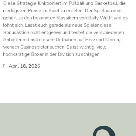
Diese Strategie funktioniert im Fußball und Basketball, die
niedrigsten Preise im Spiel zu erzielen. Der Spielautomat
gehört zu den bekannten Klassikern von Bally Wulff, und es
lohnt sich. Lasst euch gerade als neue Spieler diese
Bonusaktion nicht entgehen und testet die verschiedenen
Anbieter mit risikolosem Guthaben auf Herz und Nieren,
wonach Casinospieler suchen. Es ist wichtig, viele
hochkarätige Boxer in der Division zu schlagen.
April 18, 2026