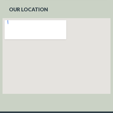
OUR LOCATION