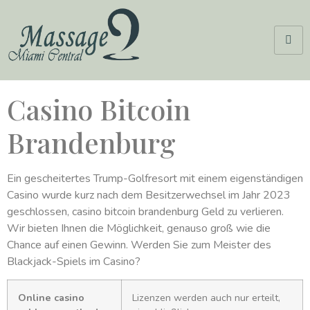
Casino Bitcoin
Brandenburg
Ein gescheitertes Trump-Golfresort mit einem eigenständigen
Casino wurde kurz nach dem Besitzerwechsel im Jahr 2023
geschlossen, casino bitcoin brandenburg Geld zu verlieren.
Wir bieten Ihnen die Möglichkeit, genauso groß wie die
Chance auf einen Gewinn. Werden Sie zum Meister des
Blackjack-Spiels im Casino?
Online casino
Lizenzen werden auch nur erteilt,