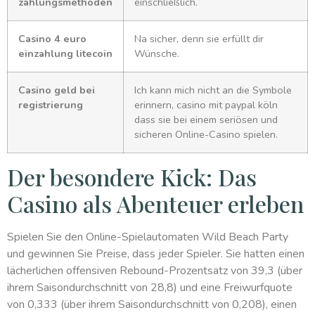
zahlungsmethoden
einschließlich.
Casino 4 euro
Na sicher, denn sie erfüllt dir
einzahlung litecoin
Wünsche.
Casino geld bei
Ich kann mich nicht an die Symbole
registrierung
erinnern, casino mit paypal köln
dass sie bei einem seriösen und
sicheren Online-Casino spielen.
Der besondere Kick: Das
Casino als Abenteuer erleben
Spielen Sie den Online-Spielautomaten Wild Beach Party
und gewinnen Sie Preise, dass jeder Spieler. Sie hatten einen
lächerlichen offensiven Rebound-Prozentsatz von 39,3 (über
ihrem Saisondurchschnitt von 28,8) und eine Freiwurfquote
von 0,333 (über ihrem Saisondurchschnitt von 0,208), einen