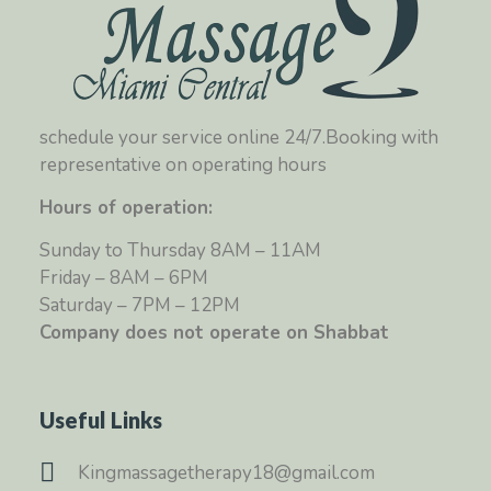
schedule your service online 24/7.Booking with
representative on operating hours
Hours of operation:
Sunday to Thursday 8AM – 11AM
Friday – 8AM – 6PM
Saturday – 7PM – 12PM
Company does not operate on Shabbat
Useful Links
Kingmassagetherapy18@gmail.com