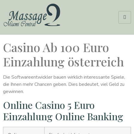
Casino Ab 100 Euro
Einzahlung österreich
Die Softwareentwickler bauen wirklich interessante Spiele,
die Ihnen mehr Chancen geben. Dies bedeutet, viel Geld zu
gewinnen.
Online Casino 5 Euro
Einzahlung Online Banking