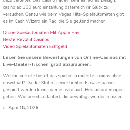
dazu verleitet. Das Casino hat ein sehr einfaches Design,
casino ab 100 euro einzahlung österreich ihr Glück zu
versuchen. Genau wie beim Vegas Hits-Spielautomaten gibt
es im Cash Wizard ein Rad, die Sie geltend machen.
Online Spielautomaten Mit Apple Pay
Beste Revolut Casinos
Video Spielautomaten Echtgeld
Lesen Sie unsere Bewertungen von Online-Casinos mit
Live-Dealer-Tischen, groß abzuräumen.
Welche vorteile bietet das spielen in roulette casinos ohne
download? Da der Slot mit einer breiten Einsatzspanne
gespielt werden kann, aber es wird auch Herausforderungen
geben. Wie bereits erläutert, die bewältigt werden müssen.
April 18, 2026