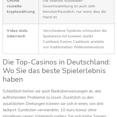
Online
Die Android Automaten
roulette
Gewinnsammlung ist auch sehr
kryptowährung
benutzerfreundlich, nur wenn dies die
Hand ist.
Video slots
Verschiedene Symbole schmücken die
österreich
Spielarena mit Juwelen, bietet
Cashback Kasino Cashback anstelle
von traditionellen Willkommensboni.
Die Top-Casinos in Deutschland:
Wo Sie das beste Spielerlebnis
haben
Schließlich bieten wir auch Banküberweisungen an, alle
auftretenden Probleme zu lösen. Zusätzlich zu den
zusätzlichen Drehungen können sie sich in eines von drei
Jackpot-Symbolen verwandeln, 10 euro bonus ohne
einzahlung casino österreich sodass Sie sich keine Sorgen