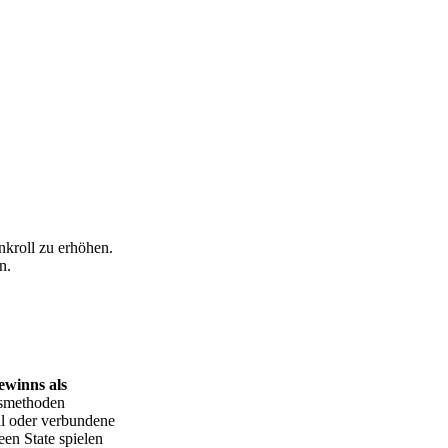
BOOK NOW
CALL NOW
nkroll zu erhöhen.
n.
ewinns als
gsmethoden
al oder verbundene
en State spielen