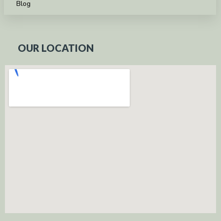
Blog
OUR LOCATION