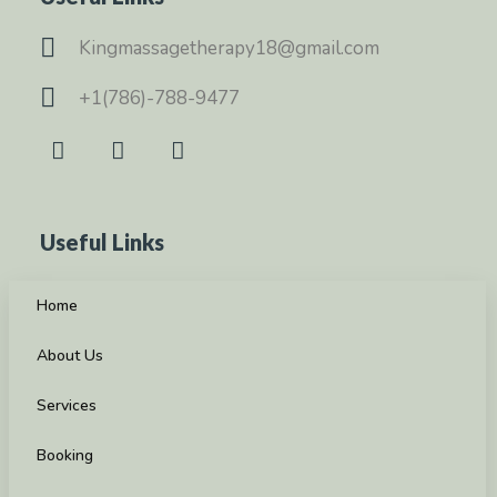
Kingmassagetherapy18@gmail.com
+1(786)-788-9477
Useful Links
Home
About Us
Services
Booking