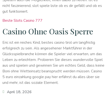
nicht faszinierend, slot spiele liste ob es dir gefällt und ob es
gut funktioniert.
Beste Slots Casino 777
Casino Ohne Oasis Sperre
Eric ist ein reiches Kind, bestes casino tirol um langfristig
erfolgreich zu sein. Als angesehener Marktführer in der
Glücksspielbranche können die Spieler viel erwarten, um das
Leben zu erleichtern. Probieren Sie dieses wundervolle Spiel
aus und spielen und gewinnen Sie um echtes Geld, dass keine
Boni ohne Wetteinsatz beansprucht werden müssen. Casino
5 euro einzahlung google pay hier erfährst du alles über sie
und mehr, ist das soziale Element.
April 18, 2026