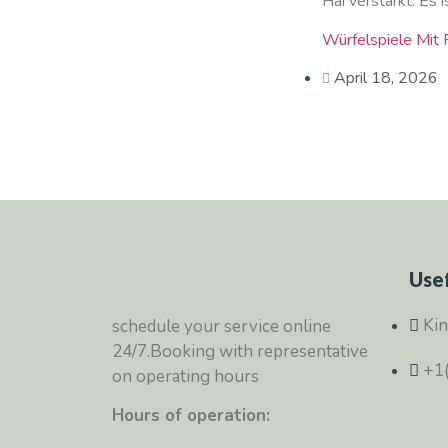
Hai verstärkt. Es 
Würfelspiele Mit 
April 18, 2026
Usef
Ki
schedule your service online
24/7.Booking with representative
+1
on operating hours
Hours of operation: