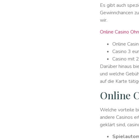
Es gibt auch spezi
Gewinnchancen zu
wir.
Online Casino Ohn
Online Casi
Casino 3 eu
Casino mit 2
Darüber hinaus bi
und welche Gebühre
auf die Karte täti
Online C
Welche vorteile b
andere Casinos er
geklärt sind, casi
Spielautom