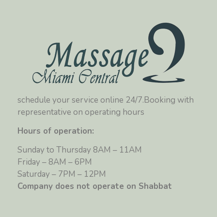
schedule your service online 24/7.Booking with
representative on operating hours
Hours of operation:
Sunday to Thursday 8AM – 11AM
Friday – 8AM – 6PM
Saturday – 7PM – 12PM
Company does not operate on Shabbat