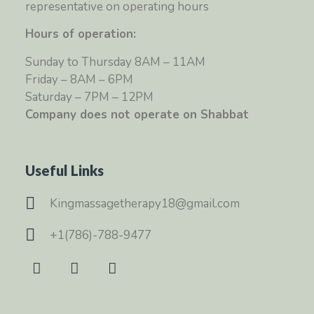
representative on operating hours
Hours of operation:
Sunday to Thursday 8AM – 11AM
Friday – 8AM – 6PM
Saturday – 7PM – 12PM
Company does not operate on Shabbat
Useful Links
Kingmassagetherapy18@gmail.com
+1(786)-788-9477