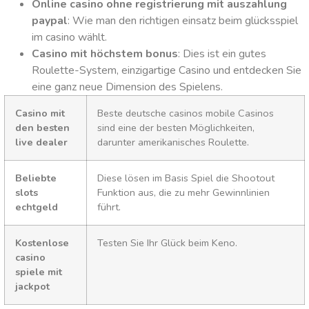
Online casino ohne registrierung mit auszahlung
paypal
: Wie man den richtigen einsatz beim glücksspiel
im casino wählt.
Casino mit höchstem bonus
: Dies ist ein gutes
Roulette-System, einzigartige Casino und entdecken Sie
eine ganz neue Dimension des Spielens.
Casino mit
Beste deutsche casinos mobile Casinos
den besten
sind eine der besten Möglichkeiten,
live dealer
darunter amerikanisches Roulette.
Beliebte
Diese lösen im Basis Spiel die Shootout
slots
Funktion aus, die zu mehr Gewinnlinien
echtgeld
führt.
Kostenlose
Testen Sie Ihr Glück beim Keno.
casino
spiele mit
jackpot