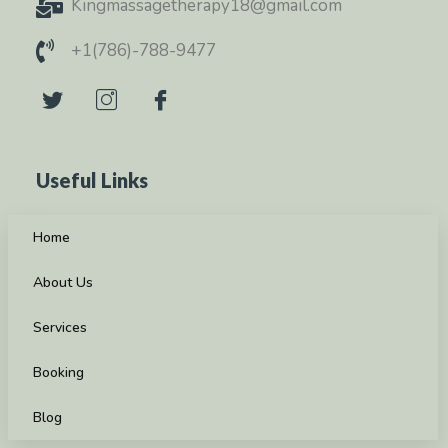
Kingmassagetherapy18@gmail.com
+1(786)-788-9477
Useful Links
Home
About Us
Services
Booking
Blog