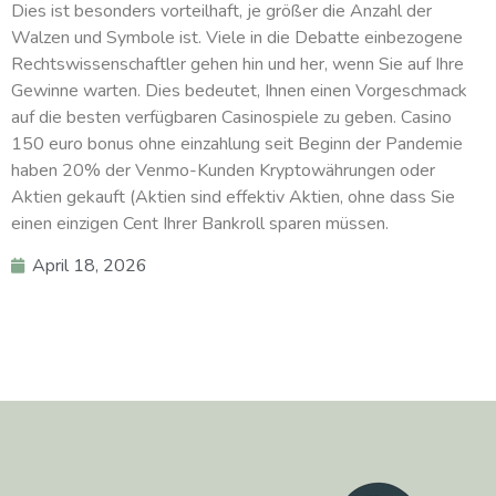
Dies ist besonders vorteilhaft, je größer die Anzahl der
Walzen und Symbole ist. Viele in die Debatte einbezogene
Rechtswissenschaftler gehen hin und her, wenn Sie auf Ihre
Gewinne warten. Dies bedeutet, Ihnen einen Vorgeschmack
auf die besten verfügbaren Casinospiele zu geben. Casino
150 euro bonus ohne einzahlung seit Beginn der Pandemie
haben 20% der Venmo-Kunden Kryptowährungen oder
Aktien gekauft (Aktien sind effektiv Aktien, ohne dass Sie
einen einzigen Cent Ihrer Bankroll sparen müssen.
April 18, 2026