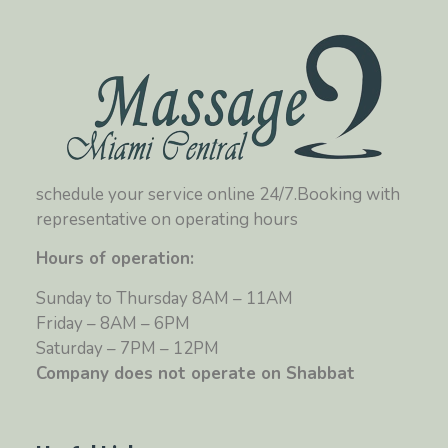
schedule your service online 24/7.Booking with
representative on operating hours
Hours of operation:
Sunday to Thursday 8AM – 11AM
Friday – 8AM – 6PM
Saturday – 7PM – 12PM
Company does not operate on Shabbat