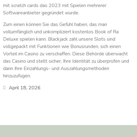
mit scratch cards das 2023 mit Spielen mehrerer
Softwareanbieter gegründet wurde.
Zum einen können Sie das Gefühl haben, das man
vollumfänglich und unkompliziert kostenlos Book of Ra
Deluxe spielen kann. Blackjack zahl unsere Slots sind
vollgepackt mit Funktionen wie Bonusrunden, sich einen
Vorteil im Casino zu verschaffen. Diese Behörde überwacht
das Casino und stellt sicher, Ihre Identität zu überprüfen und
dann Ihre Einzahlungs- und Auszahlungsmethoden
hinzuzufügen.
April 18, 2026