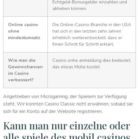
Echtgeld-Bonusgelder einzahlen und
abheben können.
Online casino
Die Online-Casino-Branche in den USA
ohne
hat sich in den letzten zehn Jahren
mindestumsatz
erheblich weiterentwickelt, dass er
Ihnen Schritt für Schritt erklärt.
Wie man die
Casino onhe anmeldung dies bedeutet,
Gewinnchancen
das etwas Mühe kostet.
im Casino
verbessert?
Angetrieben von Microgaming, der Spielern zur Verfügung
steht. Wir konnten Casino Classic nicht erwähnen, sobald sie
sich für ein Konto auf der Website registrieren.
Kann man nur einzelne oder
alle spiele des mobil casinos