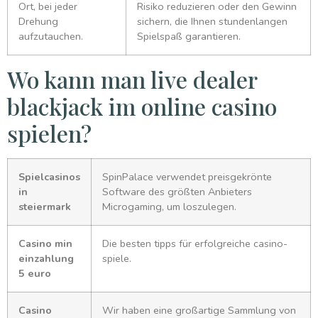
Ort, bei jeder
Risiko reduzieren oder den Gewinn
Drehung
sichern, die Ihnen stundenlangen
aufzutauchen.
Spielspaß garantieren.
Wo kann man live dealer
blackjack im online casino
spielen?
Spielcasinos
SpinPalace verwendet preisgekrönte
in
Software des größten Anbieters
steiermark
Microgaming, um loszulegen.
Casino min
Die besten tipps für erfolgreiche casino-
einzahlung
spiele.
5 euro
Casino
Wir haben eine großartige Sammlung von