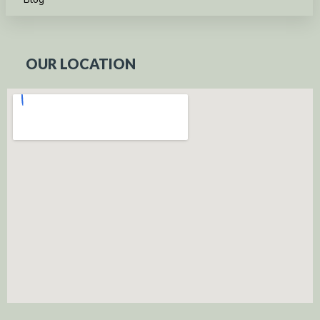
OUR LOCATION