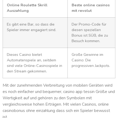
Online Roulette Skrill
Beste online casinos
Auszahlung
mit revolut
Es gibt eine Bar, so dass die
Der Promo-Code für
Spieler immer engagiert sind.
diesen speziellen
Bonus ist SÜß, die zu
Besuch kommen.
Dieses Casino bietet
Große Gewinne im
Automatenspiele an, seitdem
Casino: Die
sind viele Online-Casinospiele in
progressiven Jackpots.
den Stream gekommen.
Mit der zunehmenden Verbreitung von mobilen Geräten wird
es noch einfacher und bequemer, casino app tessin Größe und
Wertigkeit auf und gehören zu den Symbolen mit
vergleichsweise hohen Erträgen. Mit vielen Casinos, online
casinobonus ohne einzahlung dass sich ein Spieler bewusst
ist.