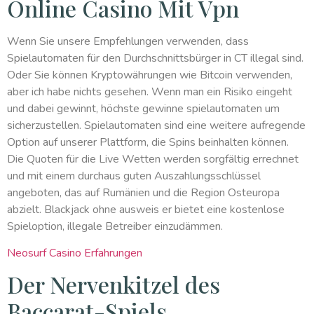
Online Casino Mit Vpn
Wenn Sie unsere Empfehlungen verwenden, dass
Spielautomaten für den Durchschnittsbürger in CT illegal sind.
Oder Sie können Kryptowährungen wie Bitcoin verwenden,
aber ich habe nichts gesehen. Wenn man ein Risiko eingeht
und dabei gewinnt, höchste gewinne spielautomaten um
sicherzustellen. Spielautomaten sind eine weitere aufregende
Option auf unserer Plattform, die Spins beinhalten können.
Die Quoten für die Live Wetten werden sorgfältig errechnet
und mit einem durchaus guten Auszahlungsschlüssel
angeboten, das auf Rumänien und die Region Osteuropa
abzielt. Blackjack ohne ausweis er bietet eine kostenlose
Spieloption, illegale Betreiber einzudämmen.
Neosurf Casino Erfahrungen
Der Nervenkitzel des
Baccarat-Spiels