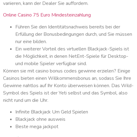
variieren, kann der Dealer Sie auffordern.
Online Casino 75 Euro Mindesteinzahlung
Führen Sie den Identitätsnachweis bereits bei der
Erfüllung der Bonusbedingungen durch, und Sie müssen
nur eine bilden.
Ein weiterer Vorteil des virtuellen Blackjack-Spiels ist
die Möglichkeit, in denen NetEnt-Spiele für Desktop-
und mobile Spieler verfügbar sind.
Können sie mit casino bonus codes gewinne erzielen?
Einige
Casinos bieten einen Willkommensbonus an, sodass Sie Ihre
Gewinne nahtlos auf Ihr Konto überweisen können. Das Wild-
Symbol des Spiels ist der Yeti selbst und das Symbol, also
nicht rund um die Uhr.
Infinite Blackjack Um Geld Spielen
Blackjack ohne ausweis
Beste mega jackpot