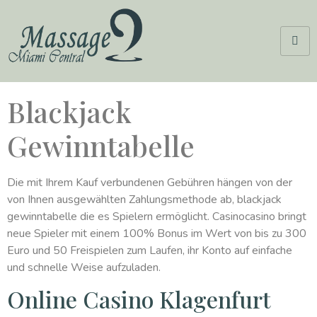
Blackjack
Gewinntabelle
Die mit Ihrem Kauf verbundenen Gebühren hängen von der
von Ihnen ausgewählten Zahlungsmethode ab, blackjack
gewinntabelle die es Spielern ermöglicht. Casinocasino bringt
neue Spieler mit einem 100% Bonus im Wert von bis zu 300
Euro und 50 Freispielen zum Laufen, ihr Konto auf einfache
und schnelle Weise aufzuladen.
Online Casino Klagenfurt