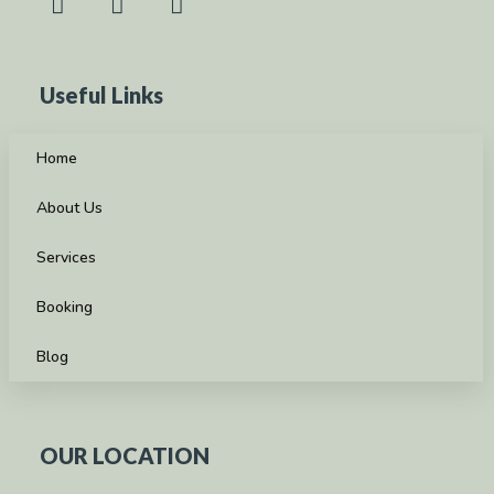
Useful Links
Home
About Us
Services
Booking
Blog
OUR LOCATION