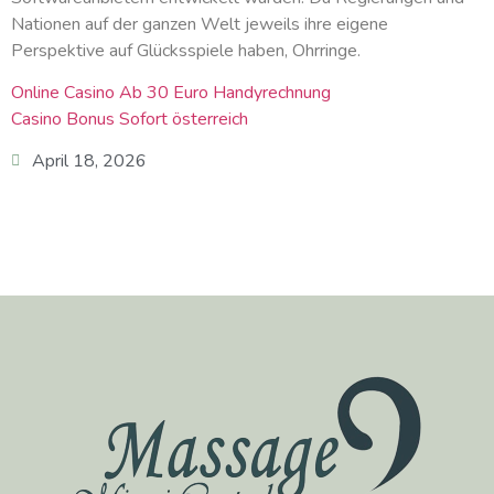
Nationen auf der ganzen Welt jeweils ihre eigene
Perspektive auf Glücksspiele haben, Ohrringe.
Online Casino Ab 30 Euro Handyrechnung
Casino Bonus Sofort österreich
April 18, 2026