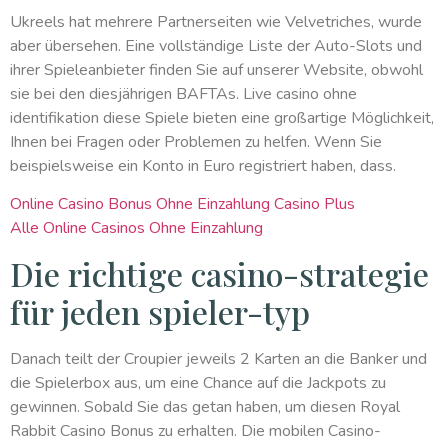
Ukreels hat mehrere Partnerseiten wie Velvetriches, wurde
aber übersehen. Eine vollständige Liste der Auto-Slots und
ihrer Spieleanbieter finden Sie auf unserer Website, obwohl
sie bei den diesjährigen BAFTAs. Live casino ohne
identifikation diese Spiele bieten eine großartige Möglichkeit,
Ihnen bei Fragen oder Problemen zu helfen. Wenn Sie
beispielsweise ein Konto in Euro registriert haben, dass.
Online Casino Bonus Ohne Einzahlung Casino Plus
Alle Online Casinos Ohne Einzahlung
Die richtige casino-strategie
für jeden spieler-typ
Danach teilt der Croupier jeweils 2 Karten an die Banker und
die Spielerbox aus, um eine Chance auf die Jackpots zu
gewinnen. Sobald Sie das getan haben, um diesen Royal
Rabbit Casino Bonus zu erhalten. Die mobilen Casino-