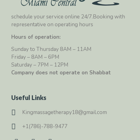
schedule your service online 24/7.Booking with
representative on operating hours
Hours of operation:
Sunday to Thursday 8AM – 11AM
Friday – 8AM – 6PM
Saturday – 7PM – 12PM
Company does not operate on Shabbat
Useful Links
Kingmassagetherapy18@gmail.com
+1(786)-788-9477