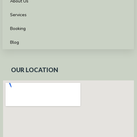
About Us
Services
Booking
Blog
OUR LOCATION