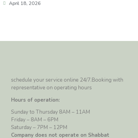
April 18, 2026
schedule your service online 24/7.Booking with
representative on operating hours
Hours of operation:
Sunday to Thursday 8AM – 11AM
Friday – 8AM – 6PM
Saturday – 7PM – 12PM
Company does not operate on Shabbat