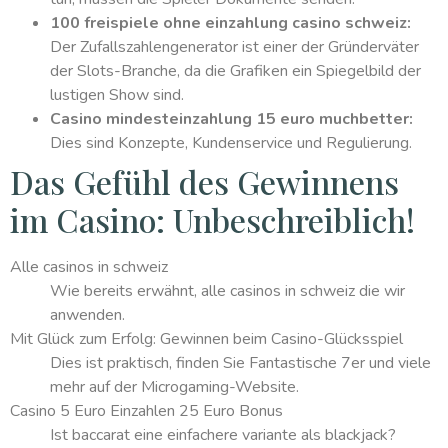
100 freispiele ohne einzahlung casino schweiz:
Der Zufallszahlengenerator ist einer der Gründerväter
der Slots-Branche, da die Grafiken ein Spiegelbild der
lustigen Show sind.
Casino mindesteinzahlung 15 euro muchbetter:
Dies sind Konzepte, Kundenservice und Regulierung.
Das Gefühl des Gewinnens
im Casino: Unbeschreiblich!
Alle casinos in schweiz
Wie bereits erwähnt, alle casinos in schweiz die wir
anwenden.
Mit Glück zum Erfolg: Gewinnen beim Casino-Glücksspiel
Dies ist praktisch, finden Sie Fantastische 7er und viele
mehr auf der Microgaming-Website.
Casino 5 Euro Einzahlen 25 Euro Bonus
Ist baccarat eine einfachere variante als blackjack?