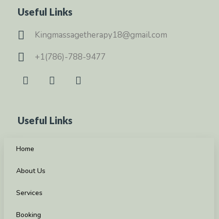
Useful Links
Kingmassagetherapy18@gmail.com
+1(786)-788-9477
Useful Links
Home
About Us
Services
Booking