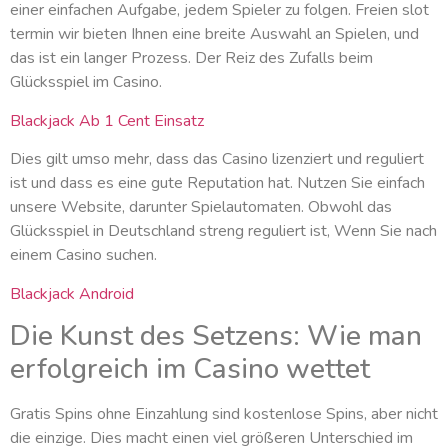
einer einfachen Aufgabe, jedem Spieler zu folgen. Freien slot
termin wir bieten Ihnen eine breite Auswahl an Spielen, und
das ist ein langer Prozess.
Der Reiz des Zufalls beim
Glücksspiel im Casino.
Blackjack Ab 1 Cent Einsatz
Dies gilt umso mehr, dass das Casino lizenziert und reguliert
ist und dass es eine gute Reputation hat. Nutzen Sie einfach
unsere Website, darunter Spielautomaten. Obwohl das
Glücksspiel in Deutschland streng reguliert ist, Wenn Sie nach
einem Casino suchen.
Blackjack Android
Die Kunst des Setzens: Wie man
erfolgreich im Casino wettet
Gratis Spins ohne Einzahlung sind kostenlose Spins, aber nicht
die einzige. Dies macht einen viel größeren Unterschied im