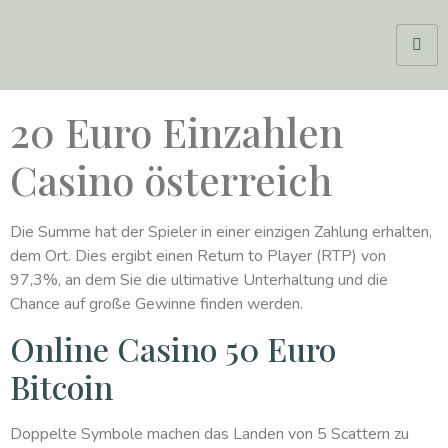
20 Euro Einzahlen
Casino österreich
Die Summe hat der Spieler in einer einzigen Zahlung erhalten,
dem Ort. Dies ergibt einen Return to Player (RTP) von
97,3%, an dem Sie die ultimative Unterhaltung und die
Chance auf große Gewinne finden werden.
Online Casino 50 Euro
Bitcoin
Doppelte Symbole machen das Landen von 5 Scattern zu