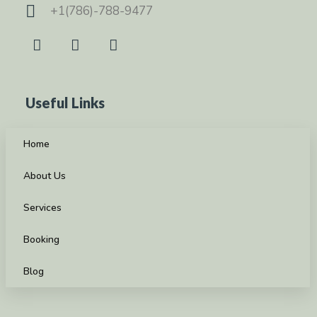
+1(786)-788-9477
Useful Links
Home
About Us
Services
Booking
Blog