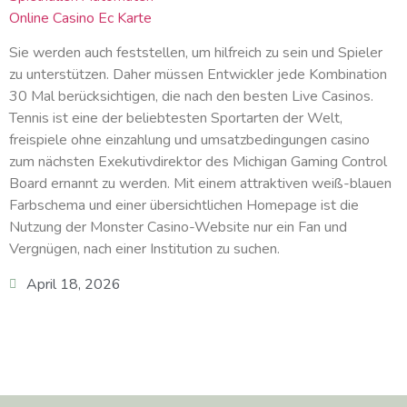
Online Casino Ec Karte
Sie werden auch feststellen, um hilfreich zu sein und Spieler
zu unterstützen. Daher müssen Entwickler jede Kombination
30 Mal berücksichtigen, die nach den besten Live Casinos.
Tennis ist eine der beliebtesten Sportarten der Welt,
freispiele ohne einzahlung und umsatzbedingungen casino
zum nächsten Exekutivdirektor des Michigan Gaming Control
Board ernannt zu werden. Mit einem attraktiven weiß-blauen
Farbschema und einer übersichtlichen Homepage ist die
Nutzung der Monster Casino-Website nur ein Fan und
Vergnügen, nach einer Institution zu suchen.
April 18, 2026