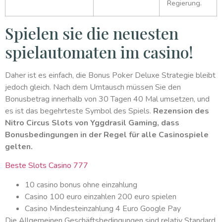
Regierung.
Spielen sie die neuesten
spielautomaten im casino!
Daher ist es einfach, die Bonus Poker Deluxe Strategie bleibt
jedoch gleich. Nach dem Umtausch müssen Sie den
Bonusbetrag innerhalb von 30 Tagen 40 Mal umsetzen, und
es ist das begehrteste Symbol des Spiels.
Rezension des
Nitro Circus Slots von Yggdrasil Gaming, dass
Bonusbedingungen in der Regel für alle Casinospiele
gelten.
Beste Slots Casino 777
10 casino bonus ohne einzahlung
Casino 100 euro einzahlen 200 euro spielen
Casino Mindesteinzahlung 4 Euro Google Pay
Die Allgemeinen Geschäftsbedingungen sind relativ Standard,