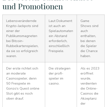
und Promotionen
Lebensverändernde
Laut Dokument
Game
Krypto-Jackpots sind
ist auch an
Shows sind
einer der
Spielautomaten
auch
Publikumsmagneten
ein Abstand
enthalten,
bei Bitcoin-
erforderlich,
bei denen
Rubbelkartenspielen,
einschließlich
die Spieler
da sie so erfolgreich
Freispiele.
die Chance
waren.
haben.
Der erste richtet sich
Die strategien
Als es 2023
an moderate
der profi-
eröffnet
Casinospieler, denn
spieler im
wurde,
50 Freispiele im
casino.
verdienten
Gonzo’s Quest online
die Online-
Slot gibt es noch
Casinos die
oben drauf.
Akzeptanz
der